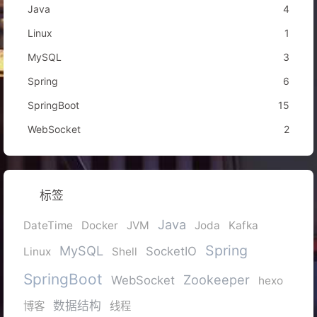
Java
4
Linux
1
MySQL
3
Spring
6
SpringBoot
15
WebSocket
2
标签
Java
DateTime
Docker
JVM
Joda
Kafka
Spring
MySQL
SocketIO
Linux
Shell
SpringBoot
Zookeeper
WebSocket
hexo
数据结构
博客
线程