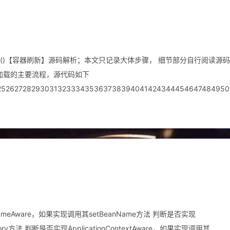
，返回a，A对应的实例Bean初始化完成。 其简易时序图 ...
text#refresh()【容器刷新】源码解析；本文只记录大体步骤， 细节部分自行阅读源
)是IOC容器加载的主要流程，源代码如下
24252627282930313233343536373839404142434445464748495
on { // 对象锁加锁 synchronized
ameAware，如果实现调用其setBeanName方法 判断是否实现
tory方法 判断是否实现ApplicationContextAware，如果实现调用其