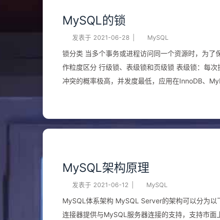
MySQL的锁
发表于
2021-06-28
|
MySQL
锁分类 当多个事务或进程访问同一个资源时，为了保证
作粒度区分 行级锁、表级锁和页级锁 表级锁：每次操作锁住整张表。锁定的粒度大、开销小、加锁快；不会发生死锁，但发生锁
冲突的概率极高，并发度最低，应用在InnoDB、M
加锁慢；会出现死锁，发生锁冲突的概率极低，并发度
开销、加锁时间介于行级锁和表级锁之间；会出现死锁，并发度一般，应用在BDB中
MyISAM √ √ 以操作类型区分 读锁、写锁 读锁（S）：共享锁，针对同一份数据，多个读操作可以同时进行不会互相影响； 写锁
（X）：排它锁，当前写操作没有完成时，会阻塞其他读和写操作； 为了允许行锁和表锁的共存，实
MySQL架构原理
发表于
2021-06-12
|
MySQL
MySQL体系架构 MySQL Server的架构可
连接器提供与MySQL服务器连接的支持，支持市面上的