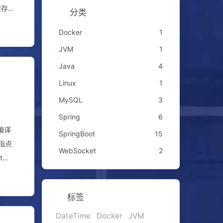
缓存
分类
理、
Docker
1
负责
JVM
1
查
、权
Java
4
存储
Linux
1
MySQL
3
Spring
6
码编译
SpringBoot
15
指点
WebSocket
2
标签
DateTime
Docker
JVM