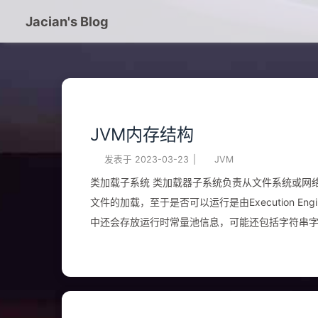
Jacian's Blog
JVM内存结构
发表于
2023-03-23
|
JVM
类加载子系统 类加载器子系统负责从文件系统或网络中加载cl
文件的加载，至于是否可以运行是由Execution 
中还会存放运行时常量池信息，可能还包括字符串字面
的加载过程 加载（Loading）Java虚拟机对class文件的加载采用的是按需加载的模式，也就是说当需要用到该类时才会把class
文件加载到内存中生成Class对象；而且加载某个c
是一种任务委派的模式。） 通过类的权限定名获取定义此类的二进制字节流 将这个字节流存储所代表的静态结构转化为方法区的
运行时数据结构 在内存中生成一个java.lang.C