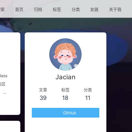
索
首页
归档
标签
分类
友链
关于我
ass
Jacian
法区
文章
标签
分类
类
39
18
11
载，
GitHub