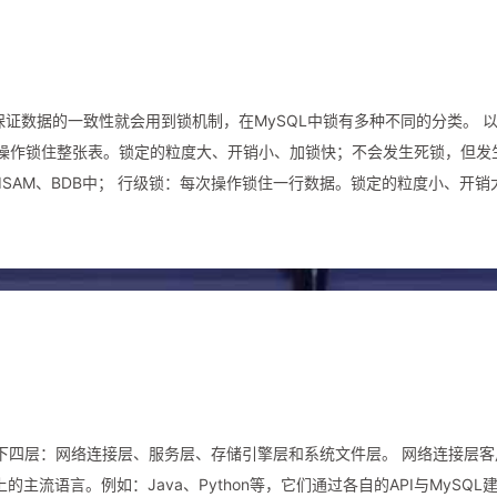
ClassLoader并且类的完整路径一样，那么JVM判定为是同一个Class对象 严格上 ...
数据的一致性就会用到锁机制，在MySQL中锁有多种不同的分类。 以操
yISAM、BDB中； 行级锁：每次操作锁住一行数据。锁定的粒度小、开销
最高，应用在InnoDB中； 页级锁：每次锁定相邻的一组记录。锁定粒
； 行锁 表锁 页锁 MyISAM √ BDB √ √
现多粒度的锁机制，InnoDB
还有两种内部使用的意向锁，这两种意向锁都是表锁： 意向读锁（IS）、意向写锁（IX）： ...
以分为以下四层：网络连接层、服务层、存储引擎层和系统文件层。 网络连接层
主流语言。例如：Java、Python等，它们通过各自的API与MySQL