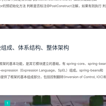
tProcessor的预初始化方法 判断是否标注@PostConstruct注解，如果有则执行 
opertiesSet方法 判断是否配置初始化方法（init-method） 调用
n singleton: 将Bean放入SpringIOC的缓存池中 prototype: 将Bean交
0.x 模块组成、体系结构、整体架构
g框架的基本功能，是其它模块建立的基础，有 spring-core、spring-bea
ing-expression（Expression Language、SpEL）组成。spring-beans和
ing-beans提供了BeanFactory，BeanFactory接口是spring框架中的核心接
制翻转对应用程序的配置和依赖性规范与实际的应用程序代码进行了分离。但
ean，只有当Bean被使用的时候BeanFactory容器才会对该Bean进行实
1
2
…
4