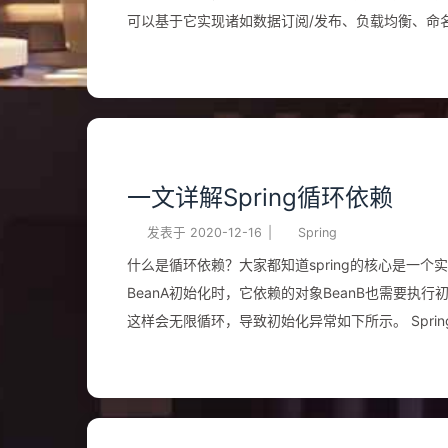
可以基于它实现诸如数据订阅/发布、负载均衡、命名服
角色 Zookeeper 中引入了了 Leader 、 Follower 、 Observer 三种⻆⾊。 Leader 服务器为客户端提供读和写服务，除 Leader
外，其他机器包括 Follower 和 Observer 都能提供读服务。唯⼀的区别在于 Observer 不参与 Leader 选举过程， 不参与写操作
的过半写成功策略，因此 Observer 可以在不影
连接是指客户端和服务端之间的⼀个TCP⻓连接 数据节点（Znode）ZooKeeper将所有数据存储在内存中，数据模型是⼀棵树 （
ZNode Tree ），由斜杠（ ...
一文详解Spring循环依赖
发表于
2020-12-16
|
Spring
什么是循环依赖？大家都知道spring的核心是一个实
BeanA初始化时，它依赖的对象BeanB也需要执行初
这样会无限循环，导致初始化异常如下所示。 Spring已经很好的解决了这个问题，这个解决方法就是三级缓存。 什么是三级缓
存？我们以上图中A、B互相依赖为例，spring为了解决循环依赖问题，做了以
缓存中，再执行a的属性填充，这时发现依赖B，开启B的初始化。 B通过反射生成的“初级bean”b
属性填充，这时发现依赖A，开启A的初始化。 从三级缓存中找到a，A不再创建新对象，把它移动到二级缓存中，返回a。 b拿到a
的引用，设置到b对应的字段上，属性填充完成，将b从三级缓存暴露到