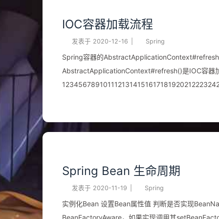
段上，属性填充完成，将a从二级缓存暴露到一级缓存中
IOC容器加载流程
发表于
2020-12-16
|
Spring
Spring容器的AbstractApplicationCon
AbstractApplicationContext#refresh(
1234567891011121314151617181920212223
public void refresh() throws BeansException, IllegalStateExcepti
(this.startupShutdownMonitor ...
Spring Bean 生命周期
发表于
2020-11-19
|
Spring
实例化Bean 设置Bean属性值 判断是否实现BeanN
BeanFactoryAware，如果实现调用其setBeanFac