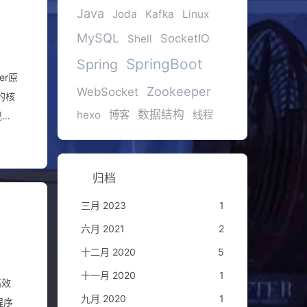
Java
Joda
Kafka
Linux
MySQL
SocketIO
Shell
SpringBoot
Spring
er原
Zookeeper
WebSocket
数据结构
hexo
博客
线程
来接
⼴播
归档
三月 2023
1
六月 2021
2
十二月 2020
5
十一月 2020
1
⾼效
九月 2020
1
程序