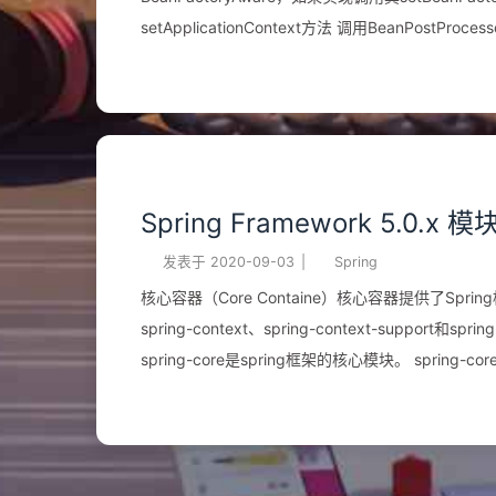
setApplicationContext方法 调用BeanPos
否实现InitializingBean，如果实现调用其afterPr
BeanPostProcessor的后初始化方法 是否为singleto
者，后续不进行管理（不参与后续步骤） 执行@PreDestory标注的方法 调⽤DisposableBean的destory⽅法 调⽤属性配置的销
毁⽅法（destory-method）
Spring Framework 5.
发表于
2020-09-03
|
Spring
核心容器（Core Containe）核心容器提供了Sprin
spring-context、spring-context-support和spr
spring-core是spring框架的核心模块。 spring-core提供了框架的基本组成部分，包括控制翻转(Inversion of Control, IOC)和依
赖注入(Dependency Injection, DI)功能。 spr
是工厂模式的经典实现。BeanFactory使用控
BeanFactory容器实例化后并不会自动创建实例化B
依赖关系的装配。 spring ...