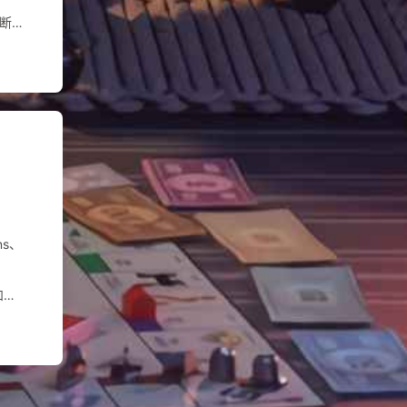
判断是
给调用
ns、
口，它
例化与