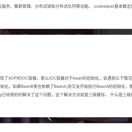
务、集群管理、分布式锁和分布式队列等功能。 zookeeper基本概念
响写性能的情况下提升集群的性能。 会话（session）指客户端会话， ⼀个
现了AOP的IOC容器，那么IOC容器对于bean的初始化，会遇到以下情
始化，如果BeanB里也依赖了BeanA,则又会开始执行BeanA的初始化，
下步骤： A通过反射创建的“初级bean”a放入到三级
放入到三级缓存中，再执行b的
一级缓存中，返回b。 a拿到b的引用，设置到a对应的字