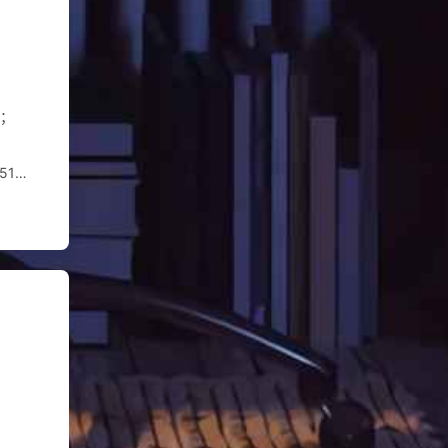
码；
05152535455565758596061626364656667686970717273747576