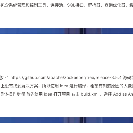
心，主要包含系统管理和控制工具、连接池、SQL接口、解析器、查询优化器、
接，一个线程负责管理一个连接。 系统管理和控制工具备份恢复、安全管
（DDL、DML、存储过程、视图等），返回用户需要的结果信息。 解析器
一些SQL规则检查解析树是否合法。 查询优化器解析树通过解析器的检
进行交互。 缓存缓存机制是由一系列小缓存组成的：表缓存、记录缓存
从缓存中获取结果直接返回。 存储引擎层存储引擎负责MySQL中数据的
ps://github.com/apache/zookeeper/tree/release-3.5.4 源
网上没有找到解决方案，所以使用 idea 进行编译，希望有知道原因的大佬