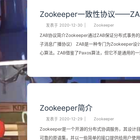
Zookeeper一致性协议——ZA
发表于
2020-12-30
|
Zookeeper
ZAB协议简介Zookeeper通过ZAB保证分布式事务的最终一致
子消息广播协议） ZAB是一种专门为Zookeeper设计的一种支持 崩溃恢复 的 原子广播协议 ，是Zookeeper保证数据一致性的核
心算法。ZAB借鉴了Paxos算法，但它不是通用的一致性算法，是特别为Zoo
⼀种主备模式的系统架构来保持集群中各副本之间的数
收并处理客户端的所有事务请求（写请求），并采⽤ZA
到所有的Follower进程中。 问题提出 主从架构下，leader 崩溃，数据一致性怎么保证？ 选举 leader 的时候，整个集群无法处理
写请求的，如何快速进行 leader 选举？ ZAB过程ZAB协议的核⼼是 定义了对于那些会改变Zookeeper服务器数据状态的事务请
求的处理⽅式 所有事务必须由 ...
Zookeeper简介
发表于
2020-12-29
|
Zookeeper
Zookeeper是⼀个开源的分布式协调服务，其
可靠的原语集，并以⼀些简单的接⼝提供给⽤户使⽤。