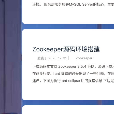
连接。 服务层服务层是MySQL Server的核
六个部分。 连接池负责管理与客户端与服务端的连
集群管理等。 SQL接口用于接收客户端的SQL指令
将客户端的SQL指令解析生成一个解析树。然后根据
后，交由查询优化器来生成执行计划，与存储引擎层
限缓存、引擎缓存等。如果查询命中缓存则可以直接
与提取，与系统文件进行交互 ...
Zookeeper源码环境搭建
发表于
2020-12-31
|
Zookeeper
下载源码本文以 Zookeeper 3.5.4 为例，源码下载地址：htt
在命令行使用 ant 编译的时候出现了一些问题，在
迷津，下图为执行 ant eclipse 后的报错信息 下边是具体操作步骤 首先使用 idea 打开项目 右击 build.xml ，选择 Add as Ant
Build File 展开右侧 Ant 侧边栏，双击 eclipse 等待 build 完成，时间根据自身网络环境而定 编译完成后会产生eclipse 的配置文
件 源码导入这时关掉项目窗口，选择 File --> New --> Project from Existing Sources... 选择项目目录，选择导入Eclipse项目，
然后一路 Next 这时候源码就导入成功了~ 启动Zookeeper服务端针对单机版本和集群版本，分别对应两个启动类： 单机：
ZooKeeperSe ...