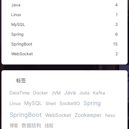
Java
4
Linux
1
MySQL
3
Spring
6
SpringBoot
15
WebSocket
2
标签
Java
DateTime
Docker
JVM
Joda
Kafka
Spring
MySQL
SocketIO
Linux
Shell
SpringBoot
Zookeeper
WebSocket
hexo
数据结构
博客
线程