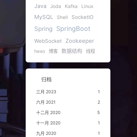
Java
Joda
Kafka
Linux
MySQL
SocketIO
Shell
SpringBoot
Spring
Zookeeper
WebSocket
数据结构
hexo
博客
线程
归档
三月 2023
1
六月 2021
2
十二月 2020
5
十一月 2020
1
九月 2020
1