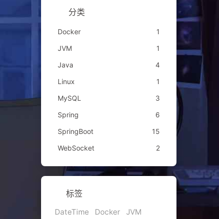
分类
Docker
1
JVM
1
Java
4
Linux
1
MySQL
3
Spring
6
SpringBoot
15
WebSocket
2
标签
DateTime
Docker
JVM