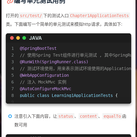
编写单元测试用例
打开的
下的测试入口
src/test/
Chapter1ApplicationTests
类。下面编写一个简单的单元测试来模拟http请求，具体如下:
JAVA
1
@SpringBootTest
2
// 使用Spring Test组件进行单元测试 , 其中SpringRunner
3
@RunWith(SpringRunner.class)
4
// 测试环境使用，用来表示测试环境使用的ApplicationConte
5
@WebAppConfiguration
6
// 注入 MockMvc 实例
7
@AutoConfigureMockMvc
8
public
class
Learning1ApplicationTests
 {
9
10
private
 MockMvc mvc;
11
注意引入下面内容，让
、
、
函
status
content
equalTo
12
@Before
数可用
13
public
void
setUp
()
throws
 Exception {
14
        mvc = MockMvcBuilders.standaloneSetup(
n