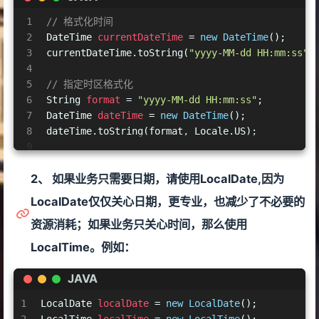
1
// 格式化时间
2
DateTime
currentDateTime
=
new
DateTime
();
3
currentDateTime.toString(
"yyyy-MM-dd HH:mm:ss"
)
4
5
// 指定时区格式化
6
String
format
=
"yyyy-MM-dd HH:mm:ss"
;
7
DateTime
dateTime
=
new
DateTime
();
8
dateTime.toString(format, Locale.US);
9
10
// 格式化时分秒（单位毫秒并且最大可格式23:59:59，超
2、 如果业务只需要日期，请使用LocalDate,因为
11
int
millis
=
120000
;
12
LocalTime
localTime
=
new
LocalTime
().withMilli
LocalDate仅仅关心日期，更专业，也减少了不必要的
13
localTime.toString(
"HH:mm:ss"
);
资源消耗；如果业务只关心时间，那么使用
LocalTime。例如：
JAVA
1
LocalDate
localDate
=
new
LocalDate
();