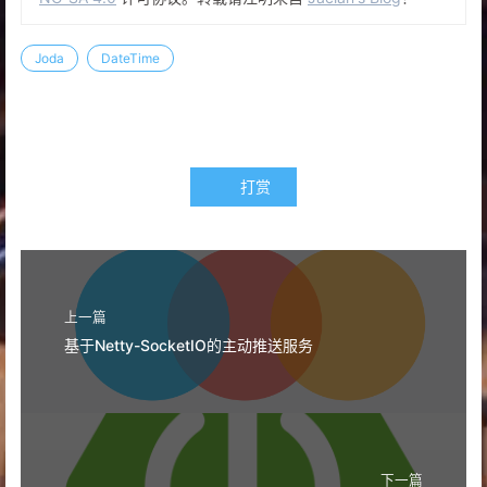
18
public
static
final
int
THURSDAY
=
4
;
19
public
static
final
int
FRIDAY
=
5
;
Joda
DateTime
20
public
static
final
int
SATURDAY
=
6
;
21
public
static
final
int
SUNDAY
=
7
;
22
// 上午&下午
23
public
static
final
int
AM
=
0
;
24
public
static
final
int
PM
=
1
;
25
// 公元前...年(基督之前...年)
打赏
26
public
static
final
int
BC
=
0
;
27
// 公元前
28
public
static
final
int
BCE
=
0
;
29
// 公元...年(原义为主的纪年)
30
public
static
final
int
AD
=
1
;
上一篇
31
// 基督纪元,公元
基于Netty-SocketIO的主动推送服务
32
public
static
final
int
CE
=
1
;
33
// 1秒对应毫秒数
34
public
static
final
int
MILLIS_PER_SECOND
=
100
35
// 1分钟对应秒数
36
public
static
final
int
SECONDS_PER_MINUTE
=
60
37
// 1分钟对应毫秒数
下一篇