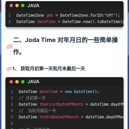
JAVA
1
DateTimeZone
gmt
=
 DateTimeZone.forID(
"GMT"
);
2
DateTime
dateTime
=
 DateTime.now().toDateTime(gm
二、Joda Time 对年月日的一些简单操
作。
1、 获取月初第一天和月末最后一天
JAVA
1
DateTime
dateTime
=
new
DateTime
();
2
// 月初第一天
3
DateTime
theFirstDateOfMonth
=
 dateTime.dayOfMo
4
//  当前月最后一天
5
DataTime
theEndDataOfMonth
=
 dateTime.dayOfMont
6