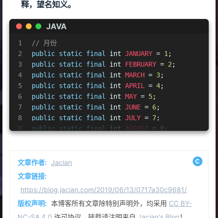
释，望名知义。
JAVA
1
// 月份
2
public
static
final
int
JANUARY
=
1
;
3
public
static
final
int
FEBRUARY
=
2
;
4
public
static
final
int
MARCH
=
3
;
5
public
static
final
int
APRIL
=
4
;
6
public
static
final
int
MAY
=
5
;
7
public
static
final
int
JUNE
=
6
;
8
public
static
final
int
JULY
=
7
;
9
public
static
final
int
AUGUST
=
8
;
10
public
static
final
int
SEPTEMBER
=
9
;
11
public
static
final
int
OCTOBER
=
10
;
12
public
static
final
int
NOVEMBER
=
11
;
文章作者:
Jacian
13
public
static
final
int
DECEMBER
=
12
;
文章链接:
14
// 星期
https://blog.jacian.com/2019/06/13/0717a30c9681/
15
public
static
final
int
MONDAY
=
1
;
版权声明:
本博客所有文章除特别声明外，均采用
CC BY-
16
public
static
final
int
TUESDAY
=
2
;
17
public
static
final
int
WEDNESDAY
=
3
;
NC-SA 4.0
许可协议。转载请注明来自
Jacian's Blog
！