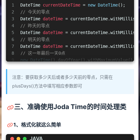
14
// 相差多少秒
1
DateTime
currentDateTime
=
new
DateTime
();
15
int
seconds
=
 Seconds.secondsBetween(currentDat
2
// 今天的零点
16
// 相差多少周
3
DateTime
dateTime
=
 currentDateTime.withMillisO
17
int
weeks
=
 Weeks.weeksBetween(currentDateTime,
4
// 昨天的零点
5
DateTime
dateTime
=
 currentDateTime.withMillisO
6
// 明天的零点
7
DateTime
dateTime
=
 currentDateTime.withMillisO
8
// 这一年最后一天0点
9
new
DateTime
().dayOfYear().withMaximumValue().w
10
// 这一年第一天0点
11
new
DateTime
().dayOfYear().withMinimumValue().w
注意：要获取多少天后或者多少天前的零点，只需在
12
// 这个月最后一天0点
plusDays()方法中填写相应参数即可
13
new
DateTime
().dayOfMonth().withMaximumValue().
14
// 这个月月初0点
15
new
DateTime
().dayOfMonth().withMinimumValue().
三、准确使用Joda Time的时间处理类
1、格式化就这么简单
JAVA