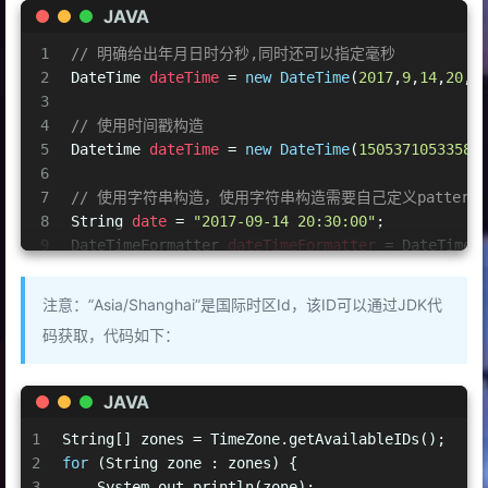
JAVA
1
// 明确给出年月日时分秒,同时还可以指定毫秒
2
DateTime
dateTime
=
new
DateTime
(
2017
,
9
,
14
,
20
,
3
3
4
// 使用时间戳构造
5
Datetime
dateTime
=
new
DateTime
(
1505371053358L
6
7
// 使用字符串构造，使用字符串构造需要自己定义pattern
8
String
date
=
"2017-09-14 20:30:00"
;
9
DateTimeFormatter
dateTimeFormatter
=
 DateTimeF
10
DateTime
dateTime
=
 dateTimeFormatter.parseDate
11
注意：”Asia/Shanghai”是国际时区Id，该ID可以通过JDK代
12
// 指定时区构造时间
码获取，代码如下：
13
DateTime
dateTime
=
new
DateTime
(DateTimeZone.f
JAVA
1
String[] zones = TimeZone.getAvailableIDs();
2
for
 (String zone : zones) {
3
    System.out.println(zone);