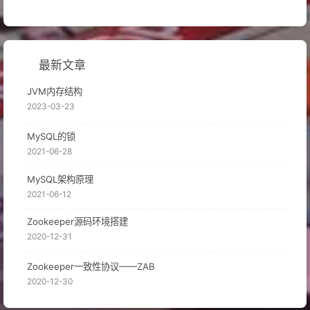
59
// 1周对应的秒数
60
public
static
final
int
SECONDS_PER_WEEK
=
6048
61
// 1周对应的毫秒数
62
public
static
final
int
MILLIS_PER_WEEK
=
60480
最新文章
JVM内存结构
2023-03-23
MySQL的锁
2021-06-28
MySQL架构原理
2021-06-12
Zookeeper源码环境搭建
2020-12-31
Zookeeper一致性协议——ZAB
2020-12-30