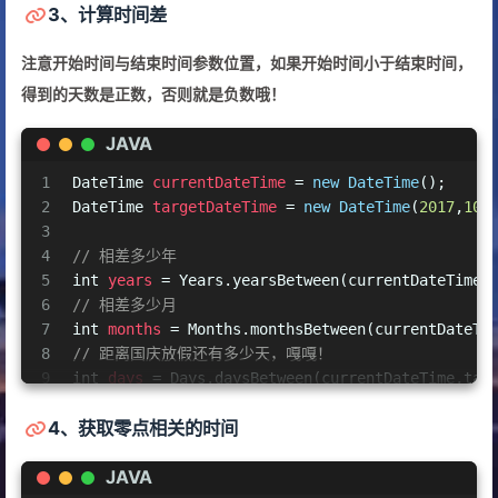
3、计算时间差
注意开始时间与结束时间参数位置，如果开始时间小于结束时间，
得到的天数是正数，否则就是负数哦！
JAVA
1
DateTime
currentDateTime
=
new
DateTime
();
2
DateTime
targetDateTime
=
new
DateTime
(
2017
,
10
,
3
4
// 相差多少年
5
int
years
=
 Years.yearsBetween(currentDateTime,
6
// 相差多少月
7
int
months
=
 Months.monthsBetween(currentDateTi
8
// 距离国庆放假还有多少天，嘎嘎！
9
int
days
=
 Days.daysBetween(currentDateTime,tar
10
// 相差多少小时
4、获取零点相关的时间
11
int
hours
=
 Hours.hoursBetween(currentDateTime,
12
// 相差多少分钟
JAVA
13
int
minutes
=
 Minutes.minutesBetween(currentDat