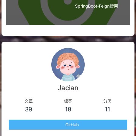
38
public
static
final
int
MILLIS_PER_MINUTE
=
600
SpringBoot-Feign使用
39
// 1小时对应分钟数
40
public
static
final
int
MINUTES_PER_HOUR
=
60
;
41
// 1小时对应的秒数
42
public
static
final
int
SECONDS_PER_HOUR
=
3600
43
// 1小时对应的毫秒数
44
public
static
final
int
MILLIS_PER_HOUR
=
36000
45
// 1天对应的小时
46
public
static
final
int
HOURS_PER_DAY
=
24
;
47
// 1天对应的分钟数
48
public
static
final
int
MINUTES_PER_DAY
=
1440
;
49
// 1天对应的秒数
50
public
static
final
int
SECONDS_PER_DAY
=
86400
Jacian
51
// 1天对应的毫秒数
52
public
static
final
int
MILLIS_PER_DAY
=
864000
文章
标签
分类
53
// 1周对应的天数
39
18
11
54
public
static
final
int
DAYS_PER_WEEK
=
7
;
55
// 1周对应的小时
56
public
static
final
int
HOURS_PER_WEEK
=
168
;
GitHub
57
// 1周对应的分钟
58
public
static
final
int
MINUTES_PER_WEEK
=
1008