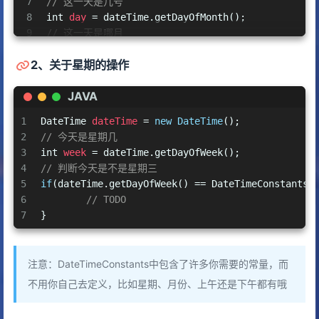
7
// 这一天是几号
8
int
day
=
 dateTime.getDayOfMonth();
9
// 这一天是哪月
10
int
month
=
 dateTime.getMothOfYear();
2、关于星期的操作
11
// 这一天是哪年
12
int
year
=
 dateTime.getYear();
JAVA
13
// 判断本月是不是9月
14
if
(dateTime.getDayOfMonth() == DateTimeConstant
1
DateTime
dateTime
=
new
DateTime
();
15
//TODO
2
// 今天是星期几
16
}
3
int
week
=
 dateTime.getDayOfWeek();
17
4
// 判断今天是不是星期三
18
// 获取相对于当前时间的月份，比如获取上个月的时间或者下
5
if
(dateTime.getDayOfWeek() == DateTimeConstants.
19
LocalDate
lastDayOfMonth
=
new
LocalDate
().min
6
// TODO
7
}
注意：DateTimeConstants中包含了许多你需要的常量，而
不用你自己去定义，比如星期、月份、上午还是下午都有哦