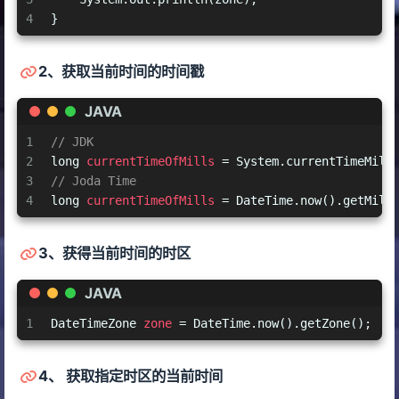
4
}
2、获取当前时间的时间戳
JAVA
1
// JDK
2
long
currentTimeOfMills
=
 System.currentTimeMill
3
// Joda Time
4
long
currentTimeOfMills
=
 DateTime.now().getMill
3、获得当前时间的时区
JAVA
1
DateTimeZone
zone
=
 DateTime.now().getZone();
4、 获取指定时区的当前时间